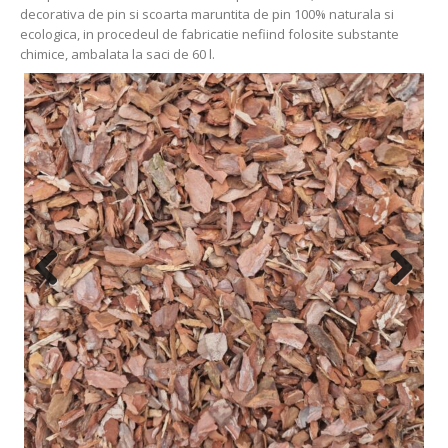
decorativa de pin si scoarta maruntita de pin 100% naturala si
ecologica, in procedeul de fabricatie nefiind folosite substante
chimice, ambalata la saci de 60 l.
Previous
Next