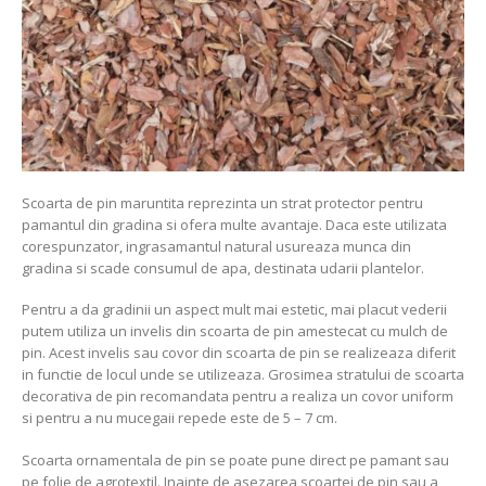
Scoarta de pin maruntita reprezinta un strat protector pentru
pamantul din gradina si ofera multe avantaje. Daca este utilizata
corespunzator, ingrasamantul natural usureaza munca din
gradina si scade consumul de apa, destinata udarii plantelor.
Pentru a da gradinii un aspect mult mai estetic, mai placut vederii
putem utiliza un invelis din scoarta de pin amestecat cu mulch de
pin. Acest invelis sau covor din scoarta de pin se realizeaza diferit
in functie de locul unde se utilizeaza. Grosimea stratului de scoarta
decorativa de pin recomandata pentru a realiza un covor uniform
si pentru a nu mucegaii repede este de 5 – 7 cm.
Scoarta ornamentala de pin se poate pune direct pe pamant sau
pe folie de agrotextil. Inainte de asezarea scoartei de pin sau a