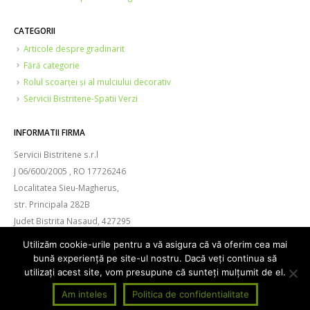
CATEGORII
Articole despre gradinarit
Fără categorie
Rolul scoarței și al mulciului decorativ
Servicii Bistritene-Spatii Verzi
INFORMATII FIRMA
Servicii Bistritene s.r.l
J 06/600/2005 , RO 17726246
Localitatea Sieu-Magherus,
str. Principala 282B
Judet Bistrita Nasaud, 427295
Capital Social 400.000 RON
Utilizăm cookie-urile pentru a vă asigura că vă oferim cea mai
email : office@spatii-verzi.ro
bună experiență pe site-ul nostru. Dacă veți continua să
utilizați acest site, vom presupune că sunteți mulțumit de el.
© Copyright 2025. Toate drepturile rezervate.
Am inteles
Politica de confidentialitate