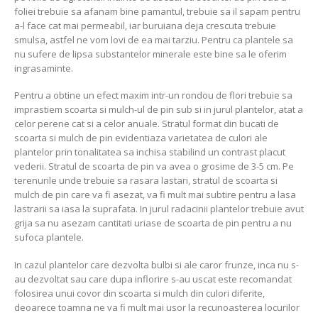
foliei trebuie sa afanam bine pamantul, trebuie sa il sapam pentru
a-l face cat mai permeabil, iar buruiana deja crescuta trebuie
smulsa, astfel ne vom lovi de ea mai tarziu. Pentru ca plantele sa
nu sufere de lipsa substantelor minerale este bine sa le oferim
ingrasaminte.
Pentru a obtine un efect maxim intr-un rondou de flori trebuie sa
imprastiem scoarta si mulch-ul de pin sub si in jurul plantelor, atat a
celor perene cat si a celor anuale. Stratul format din bucati de
scoarta si mulch de pin evidentiaza varietatea de culori ale
plantelor prin tonalitatea sa inchisa stabilind un contrast placut
vederii. Stratul de scoarta de pin va avea o grosime de 3-5 cm. Pe
terenurile unde trebuie sa rasara lastari, stratul de scoarta si
mulch de pin care va fi asezat, va fi mult mai subtire pentru a lasa
lastrarii sa iasa la suprafata. In jurul radacinii plantelor trebuie avut
grija sa nu asezam cantitati uriase de scoarta de pin pentru a nu
sufoca plantele.
In cazul plantelor care dezvolta bulbi si ale caror frunze, inca nu s-
au dezvoltat sau care dupa inflorire s-au uscat este recomandat
folosirea unui covor din scoarta si mulch din culori diferite,
deoarece toamna ne va fi mult mai usor la recunoasterea locurilor