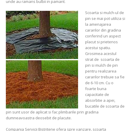
unde au ramans bulbii in pamant.
Scoarta si mulch-ul de
pin se mai pot utiliza si
la amenajarea
cararilor din gradina
conferind un aspect
placut si prietenos
acestui spatiu.
Grosimea acestul
strat de scoarta de
pin si mulch de pin
pentru realizarea
cararilor trebuie sa fie
de 6-10 cm. Cu o
foarte buna
capacitate de
absorbtie a apei,
bucatile de scoarta de
pin sunt usor de aplicat si fac plimbarile prin gradina
dumneavoastra deosebit de placute.
Compania Servicii Bistritene ofera spre vanzare, scoarta