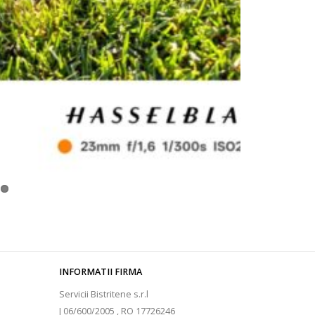
INFORMATII FIRMA
Servicii Bistritene s.r.l
J 06/600/2005 , RO 17726246