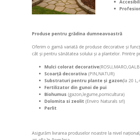
Accesibil
Profesio
Produse pentru grădina dumneavoastră
Oferim o gamă variată de produse decorative și funcțio
cât și pentru sănătatea solului și a plantelor. Printre
Mulci colorat decorative
(ROSU,MARO,GALB
Scoarță decorativa
(PIN,NATUR)
Substraturi pentru plante și gazon
(la 20 L,
Fertilizator din gunoi de pui
Biohumus
(gazon,legume,pomicultura)
Dolomita si zeolit
(Enviro Naturals srl)
Perlit
Asigurăm livrarea produselor noastre la nivel național
ați afla în România.