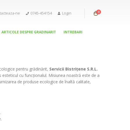
0
tacteaza-ne
0745-454154
Login
ARTICOLE DESPRE GRADINARIT
INTREBARI
cologice pentru grădinărit,
Servicii Bistrițene S.R.L.
 esteticul cu funcționalul. Misiunea noastră este de a
furnizarea de produse ecologice de înaltă calitate,
.
.