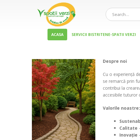
ACASA
SERVICII BISTRITENE-SPATII VERZI
Despre noi
Cu o experiență de
se remarcă prin fu
contribui la creare
accesibile tuturor
Valorile noastre:
Sustenab
Calitate
–
Inovație
–