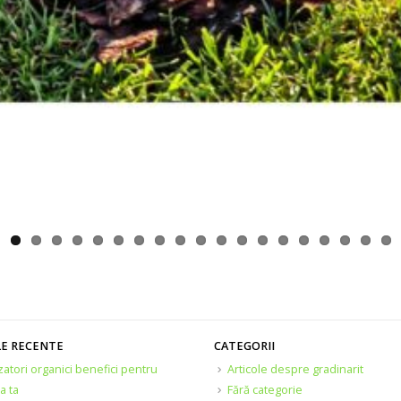
LE RECENTE
CATEGORII
izatori organici benefici pentru
Articole despre gradinarit
a ta
Fără categorie