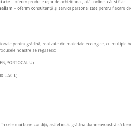
itate
– oferim produse ușor de achiziționat, atât online, cât și fizic.
nalism
– oferim consultanță și servicii personalizate pentru fiecare cli
nale pentru grădină, realizate din materiale ecologice, cu multiple ben
 produsele noastre se regăsesc:
EN,PORTOCALIU)
40 L,50 L)
, în cele mai bune condiții, astfel încât grădina dumneavoastră să bene