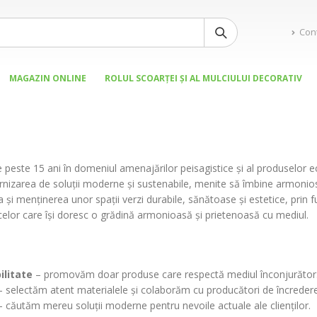
Con
MAGAZIN ONLINE
ROLUL SCOARȚEI ȘI AL MULCIULUI DECORATIV
 peste 15 ani în domeniul amenajărilor peisagistice și al produselor e
rnizarea de soluții moderne și sustenabile, menite să îmbine armonios
a și menținerea unor spații verzi durabile, sănătoase și estetice, prin 
 celor care își doresc o grădină armonioasă și prietenoasă cu mediul.
ilitate
– promovăm doar produse care respectă mediul înconjurător
 selectăm atent materialele și colaborăm cu producători de încredere
 căutăm mereu soluții moderne pentru nevoile actuale ale clienților.