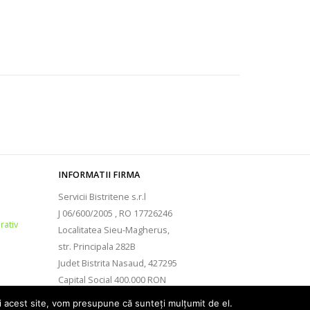
INFORMATII FIRMA
Servicii Bistritene s.r.l
J 06/600/2005 , RO 17726246
rativ
Localitatea Sieu-Magherus,
str. Principala 282B
Judet Bistrita Nasaud, 427295
Capital Social 400.000 RON
email : office@spatii-verzi.ro
ți acest site, vom presupune că sunteți mulțumit de el.