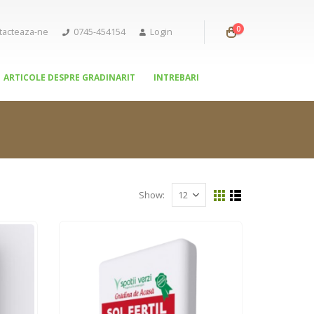
0
tacteaza-ne
0745-454154
Login
ARTICOLE DESPRE GRADINARIT
INTREBARI
Show: