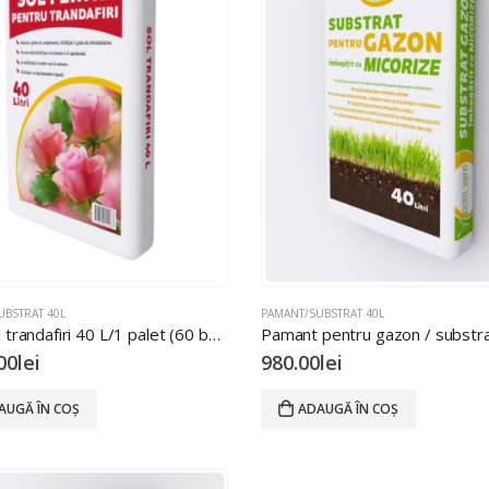
UBSTRAT 40L
PAMANT/SUBSTRAT 40L
Sol fertil trandafiri 40 L/1 palet (60 buc)
00
lei
980.00
lei
AUGĂ ÎN COȘ
ADAUGĂ ÎN COȘ