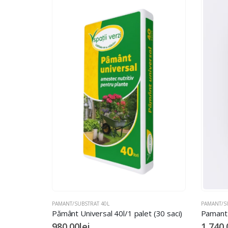
PAMANT/SUBSTRAT 40L
PAMANT/S
Pământ Universal 40l/1 palet (30 saci)
980.00
lei
1,740.