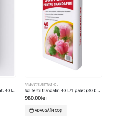
PAMANT/SUBSTRAT 40L
Pamant pentru gazon / substrat, 40 l, imbogatit cu micorize, 1palet(30 buc)
Sol fertil trandafiri 40 L/1 palet (30 buc)
980.00
lei
ADAUGĂ ÎN COȘ