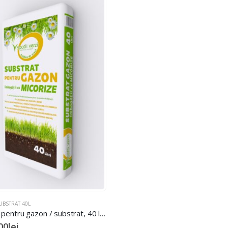
UBSTRAT 40L
Pamant pentru gazon / substrat, 40 l, imbogatit cu micorize, 1palet(60 buc)
00
lei