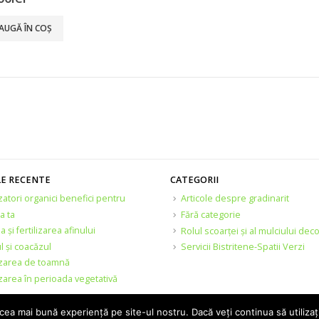
AUGĂ ÎN COȘ
LE RECENTE
CATEGORII
izatori organici benefici pentru
Articole despre gradinarit
a ta
Fără categorie
ia și fertilizarea afinului
Rolul scoarței și al mulciului deco
l și coacăzul
Servicii Bistritene-Spatii Verzi
lizarea de toamnă
izarea în perioada vegetativă
 cea mai bună experiență pe site-ul nostru. Dacă veți continua să utiliza