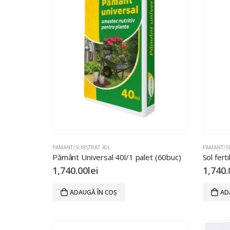
PAMANT/SUBSTRAT 40L
PAMANT/S
Pământ Universal 40l/1 palet (60buc)
1,740.00
lei
1,740.
ADAUGĂ ÎN COȘ
AD