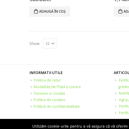
ADAUGĂ ÎN COȘ
AD
Show:
INFORMATII UTILE
ARTICO
Politica de retur
Fertil
Modalități de Plată și Livrare
grădin
Nutriț
Termeni si conditii
Agrișu
Politica de cookies
Ferti
Politică de confidențialitate
Fertil
Utilizăm cookie-urile pentru a vă asigura că vă oferim