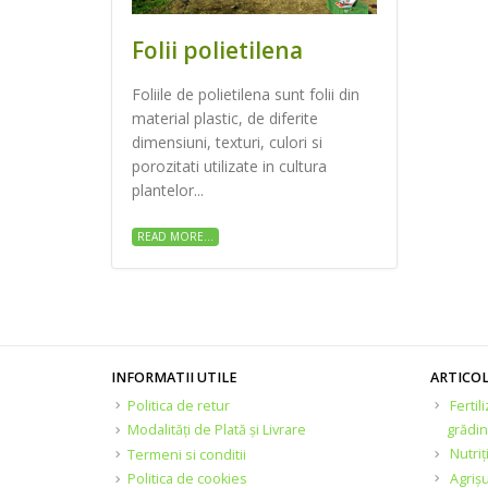
Folii polietilena
Foliile de polietilena sunt folii din
material plastic, de diferite
dimensiuni, texturi, culori si
porozitati utilizate in cultura
plantelor...
READ MORE...
INFORMATII UTILE
ARTICO
Politica de retur
Fertil
Modalități de Plată și Livrare
grădin
Nutriț
Termeni si conditii
Agrișu
Politica de cookies