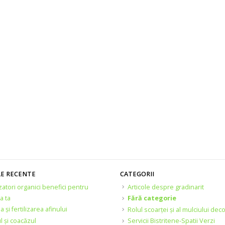
LE RECENTE
CATEGORII
izatori organici benefici pentru
Articole despre gradinarit
a ta
Fără categorie
ia și fertilizarea afinului
Rolul scoarței și al mulciului deco
l și coacăzul
Servicii Bistritene-Spatii Verzi