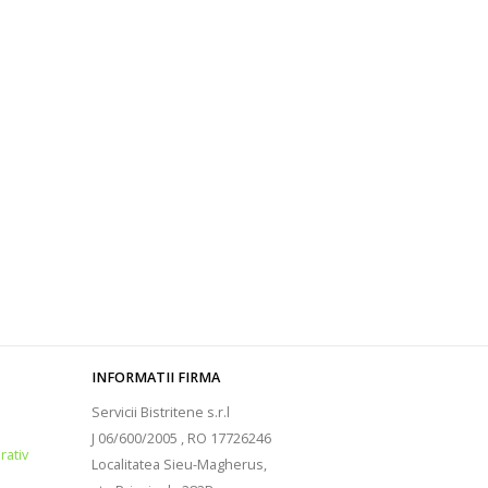
INFORMATII FIRMA
Servicii Bistritene s.r.l
J 06/600/2005 , RO 17726246
rativ
Localitatea Sieu-Magherus,