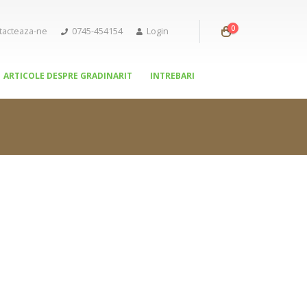
0
tacteaza-ne
0745-454154
Login
ARTICOLE DESPRE GRADINARIT
INTREBARI