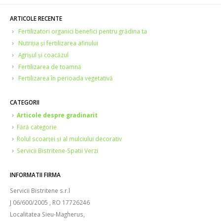
ARTICOLE RECENTE
Fertilizatori organici benefici pentru grădina ta
Nutriția și fertilizarea afinului
Agrișul și coacăzul
Fertilizarea de toamnă
Fertilizarea în perioada vegetativă
CATEGORII
Articole despre gradinarit
Fără categorie
Rolul scoarței și al mulciului decorativ
Servicii Bistritene-Spatii Verzi
INFORMATII FIRMA
Servicii Bistritene s.r.l
J 06/600/2005 , RO 17726246
Localitatea Sieu-Magherus,