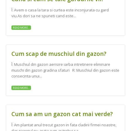
Î: Avem o casa la tara si curtea este inconjurata cu gard
viu.As dori sa ne spuneti cand este...
READ MORE...
Cum scap de muschiul din gazon?
Î: Muschiul din gazon aerisire iarba intretinere eliminare
muschi din gazon gradina sfaturi R: Muschiul din gazon este
consecinta unui...
READ MORE...
Cum sa am un gazon cat mai verde?
Î: Am plantat anul trecut gazon in fata cladirii firmei noastre,
dar gazonul nu arata cum ar trebui sa...