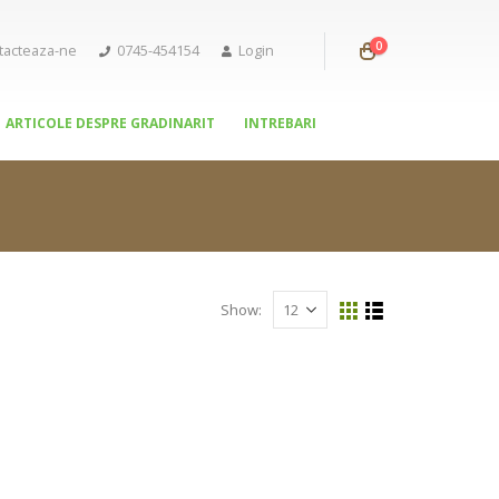
0
tacteaza-ne
0745-454154
Login
ARTICOLE DESPRE GRADINARIT
INTREBARI
Show: