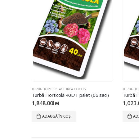
TURBA HORTICOLA/ TURBA COCOS
TURBA HO
Turbă Horticolă 40L/1 palet (66 saci)
Turbă H
1,848.00
lei
1,023.
ADAUGĂ ÎN COȘ
AD