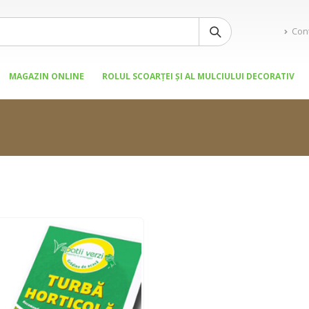
Con
MAGAZIN ONLINE
ROLUL SCOARȚEI ȘI AL MULCIULUI DECORATIV