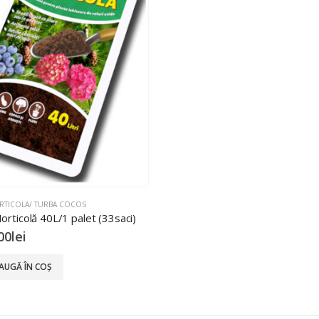
RTICOLA/ TURBA COCOS
orticolă 40L/1 palet (33saci)
00
lei
AUGĂ ÎN COȘ