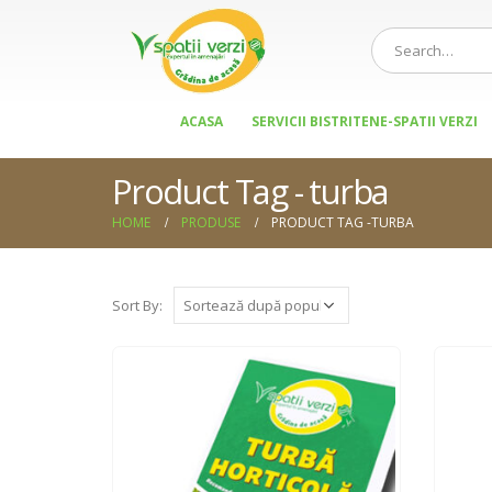
ACASA
SERVICII BISTRITENE-SPATII VERZI
Product Tag - turba
HOME
PRODUSE
PRODUCT TAG -
TURBA
Sort By: